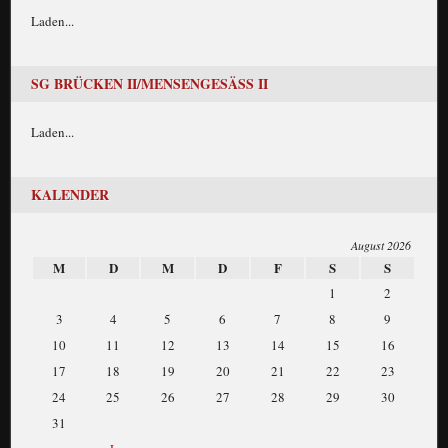
Laden...
SG BRÜCKEN II/MENSENGESÄSS II
Laden...
KALENDER
August 2026
M
D
M
D
F
S
S
1
2
3
4
5
6
7
8
9
10
11
12
13
14
15
16
17
18
19
20
21
22
23
24
25
26
27
28
29
30
31