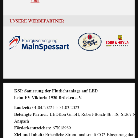
« Jun
UNSERE WERBEPARTNER
KSI: Sanierung der Flutlichtanlage auf LED
beim FV Viktoria 1930 Brücken e.V.
Laufzeit:
01.04.2022 bis 31.03.2023
Beteiligte Partner:
LEDKon GmbH, Robert-Bosch-Str. 18, 61267 Ne
Anspach
Förderkennzeichen:
67K18989
Ziel und Inhalt:
Erhebliche Strom- und somit CO2-Einsparung durch