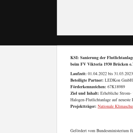
KSI: Sanierung der Flutlichtanla
beim FV Viktoria 1930 Brücken e.
Laufzeit:
01.04.2022 bis 31.03.2023
Beteiligte Partner:
LEDKon GmbH, R
Förderkennzeichen:
67K18989
Ziel und Inhalt:
Erhebliche Strom-
Halogen-Flutlichtanlage auf neueste
Projektträger:
Nationale Klimaschut
Gefördert vom Bundesministerium fü