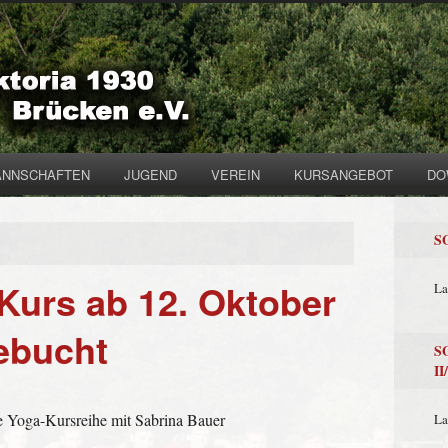
NNSCHAFTEN
JUGEND
VEREIN
KURSANGEBOT
DO
S
Kurs ab 12. Oktober
La
ebucht
S
I
te Yoga-Kursreihe mit Sabrina Bauer
La