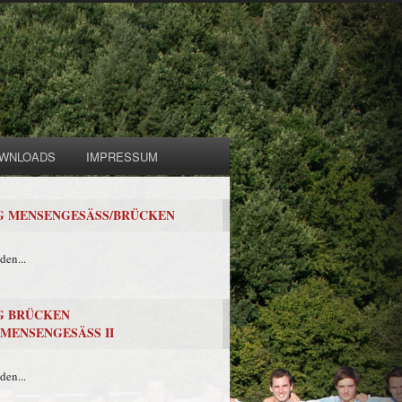
WNLOADS
IMPRESSUM
G MENSENGESÄSS/BRÜCKEN
den...
G BRÜCKEN
I/MENSENGESÄSS II
den...