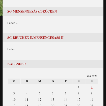
SG MENSENGESÄSS/BRÜCKEN
Laden...
SG BRÜCKEN II/MENSENGESÄSS II
Laden...
KALENDER
Juli 2023
M
D
M
D
F
S
S
1
2
3
4
5
6
7
8
9
10
11
12
13
14
15
16
17
18
19
20
21
22
23