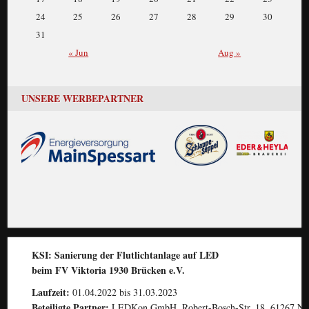
24
25
26
27
28
29
30
31
« Jun
Aug »
UNSERE WERBEPARTNER
KSI: Sanierung der Flutlichtanlage auf LED
beim FV Viktoria 1930 Brücken e.V.
Laufzeit:
01.04.2022 bis 31.03.2023
Beteiligte Partner:
LEDKon GmbH, Robert-Bosch-Str. 18, 61267 Ne